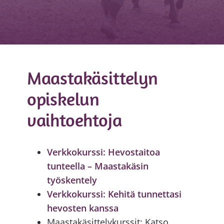
Maastakäsittelyn
opiskelun
vaihtoehtoja
Verkkokurssi: Hevostaitoa
tunteella – Maastakäsin
työskentely
Verkkokurssi: Kehitä tunnettasi
hevosten kanssa
Maastakäsittelykurssit: Katso