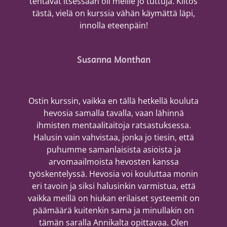
tehtävät itsessään oli meille jo tuttuja. Kiitos
tästä, vielä on kurssia vähän käymättä läpi,
innolla eteenpäin!
Susanna Monthan
Ostin kurssin, vaikka en tällä hetkellä kouluta
hevosia samalla tavalla, vaan lähinnä
ihmisten mentaalitaitoja ratsastuksessa.
Halusin vain vahvistaa, jonka jo tiesin, että
puhumme samanlaisista asioista ja
arvomaailmoista hevosten kanssa
työskentelyssä. Hevosia voi kouluttaa monin
eri tavoin ja siksi halusinkin varmistua, että
vaikka meillä on hiukan erilaiset systeemit on
päämäärä kuitenkin sama ja minullakin on
tämän saralla Annikalta opittavaa. Olen