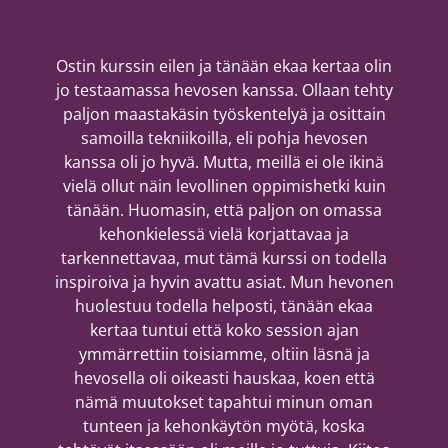
Ostin kurssin eilen ja tänään ekaa kertaa olin
jo testaamassa hevosen kanssa. Ollaan tehty
paljon maastakäsin työskentelyä ja osittain
samoilla tekniikoilla, eli pohja hevosen
kanssa oli jo hyvä. Mutta, meillä ei ole ikinä
vielä ollut näin levollinen oppimishetki kuin
tänään. Huomasin, että paljon on omassa
kehonkielessä vielä korjattavaa ja
tarkennettavaa, mut tämä kurssi on todella
inspiroiva ja hyvin avattu asiat. Mun hevonen
huolestuu todella helposti, tänään ekaa
kertaa tuntui että koko session ajan
ymmärrettiin toisiamme, oltiin läsnä ja
hevosella oli oikeasti hauskaa, koen että
nämä muutokset tapahtui minun oman
tunteen ja kehonkäytön myötä, koska