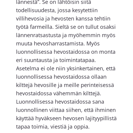
lännestä”. Se on lähtöisin siitä
todellisuudesta, jossa kesytettiin
villihevosia ja hevosten kanssa tehtiin
työtä farmeilla. Sieltä se on tullut osaksi
lännenratsastusta ja myöhemmin myös
muuta hevosharrastamista. Myös
luonnollisessa hevostaidossa on monta
eri suuntausta ja toimintatapaa.
Asetelma ei ole niin yksinkertainen, että
luonnollisessa hevostaidossa ollaan
kilttejä hevosille ja meille perinteisessä
hevostaidossa vähemmän kilttejä.
Luonnollisessa hevostaidossa sana
luonnollinen viittaa siihen, että ihminen
käyttää hyväkseen hevosen lajityypillistä
tapaa toimia, viestiä ja oppia.