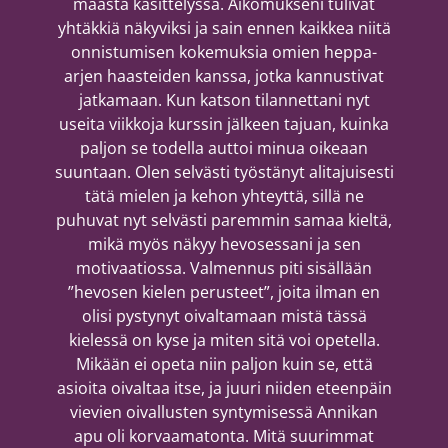
maasta käsittelyssä. Aikomukseni tulivat
yhtäkkiä näkyviksi ja sain ennen kaikkea niitä
onnistumisen kokemuksia omien heppa-
arjen haasteiden kanssa, jotka kannustivat
jatkamaan. Kun katson tilannettani nyt
useita viikkoja kurssin jälkeen tajuan, kuinka
paljon se todella auttoi minua oikeaan
suuntaan. Olen selvästi työstänyt alitajuisesti
tätä mielen ja kehon yhteyttä, sillä ne
puhuvat nyt selvästi paremmin samaa kieltä,
mikä myös näkyy hevosessani ja sen
motivaatiossa. Valmennus piti sisällään
”hevosen kielen perusteet”, joita ilman en
olisi pystynyt oivaltamaan mistä tässä
kielessä on kyse ja miten sitä voi opetella.
Mikään ei opeta niin paljon kuin se, että
asioita oivaltaa itse, ja juuri niiden eteenpäin
vievien oivallusten syntymisessä Annikan
apu oli korvaamatonta. Mitä suurimmat