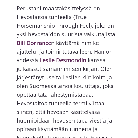
Perustani maastakäsittelyssä on
Hevostaitoa tunteella (True
Horsemanship Through Feel), joka on
yksi hevostaidon suurista vaikuttajista,
Bill Dorrance
n käyttämä nimike
ajattelu- ja toimintatavalleen. Hän on
yhdessä
Leslie Desmondin
kanssa
julkaissut samannimisen kirjan. Olen
järjestänyt useita Leslien klinikoita ja
olen Suomessa ainoa kouluttaja, joka
opettaa tätä lähestymistapaa.
Hevostaitoa tunteella termi viittaa
siihen, että hevosen käsittelyssä
huomioidaan hevosen tapa viestiä ja
opitaan käyttämään tunnetta ja
kehonkieltä hienovaraisesti. Hyvässä