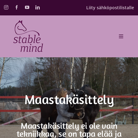
Skip
Liity sähköpostilistalle
to
content
Toggle
Navigat
Etusivu
Valmennukset
Kurssikalenteri
Maastakäsittely
Annika Schulman
Maastakäsittely ei ole vain
tekniikkaa, se on tapa elää ja
Blogi