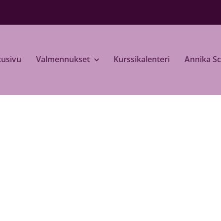
tusivu
Valmennukset
Kurssikalenteri
Annika S