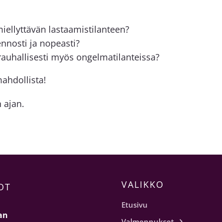
iellyttävän lastaamistilanteen?
nnosti ja nopeasti?
rauhallisesti myös ongelmatilanteissa?
mahdollista!
 ajan.
VALIKKO
OT
Etusivu
an
Valmennukset