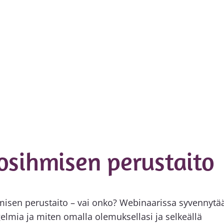
osihmisen perustaito
misen perustaito – vai onko? Webinaarissa syvennytä
gelmia ja miten omalla olemuksellasi ja selkeällä