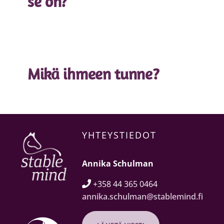
se on?
Mikä ihmeen tunne?
YHTEYSTIEDOT
Annika Schulman
+358 44 365 0464

annika.schulman@stablemind.fi