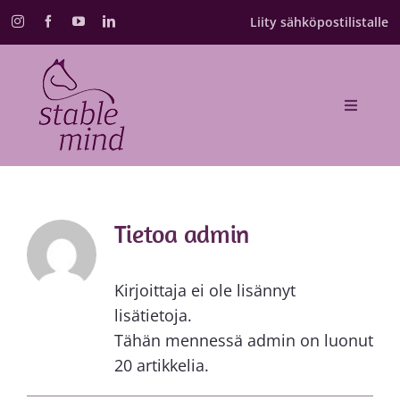
Skip
Liity sähköpostilistalle
to
content
Toggle
Navigat
Etusivu
Valmennukset
Tietoa
admin
Kurssikalenteri
Kirjoittaja ei ole lisännyt
lisätietoja.
Annika Schulman
Tähän mennessä admin on luonut
20 artikkelia.
Blogi