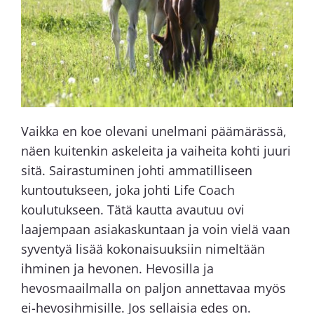
Vaikka en koe olevani unelmani päämärässä,
näen kuitenkin askeleita ja vaiheita kohti juuri
sitä. Sairastuminen johti ammatilliseen
kuntoutukseen, joka johti Life Coach
koulutukseen. Tätä kautta avautuu ovi
laajempaan asiakaskuntaan ja voin vielä vaan
syventyä lisää kokonaisuuksiin nimeltään
ihminen ja hevonen. Hevosilla ja
hevosmaailmalla on paljon annettavaa myös
ei-hevosihmisille. Jos sellaisia edes on.