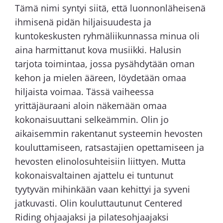
Tämä nimi syntyi siitä, että luonnonläheisenä
ihmisenä pidän hiljaisuudesta ja
kuntokeskusten ryhmäliikunnassa minua oli
aina harmittanut kova musiikki. Halusin
tarjota toimintaa, jossa pysähdytään oman
kehon ja mielen ääreen, löydetään omaa
hiljaista voimaa. Tässä vaiheessa
yrittäjäuraani aloin näkemään omaa
kokonaisuuttani selkeämmin. Olin jo
aikaisemmin rakentanut systeemin hevosten
kouluttamiseen, ratsastajien opettamiseen ja
hevosten elinolosuhteisiin liittyen. Mutta
kokonaisvaltainen ajattelu ei tuntunut
tyytyvän mihinkään vaan kehittyi ja syveni
jatkuvasti. Olin kouluttautunut Centered
Riding ohjaajaksi ja pilatesohjaajaksi