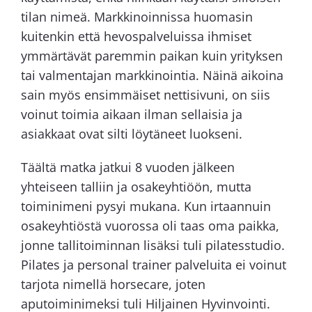
tilan nimeä. Markkinoinnissa huomasin
kuitenkin että hevospalveluissa ihmiset
ymmärtävät paremmin paikan kuin yrityksen
tai valmentajan markkinointia. Näinä aikoina
sain myös ensimmäiset nettisivuni, on siis
voinut toimia aikaan ilman sellaisia ja
asiakkaat ovat silti löytäneet luokseni.
Täältä matka jatkui 8 vuoden jälkeen
yhteiseen talliin ja osakeyhtiöön, mutta
toiminimeni pysyi mukana. Kun irtaannuin
osakeyhtiöstä vuorossa oli taas oma paikka,
jonne tallitoiminnan lisäksi tuli pilatesstudio.
Pilates ja personal trainer palveluita ei voinut
tarjota nimellä horsecare, joten
aputoiminimeksi tuli Hiljainen Hyvinvointi.