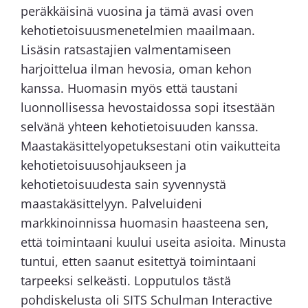
peräkkäisinä vuosina ja tämä avasi oven
kehotietoisuusmenetelmien maailmaan.
Lisäsin ratsastajien valmentamiseen
harjoittelua ilman hevosia, oman kehon
kanssa. Huomasin myös että taustani
luonnollisessa hevostaidossa sopi itsestään
selvänä yhteen kehotietoisuuden kanssa.
Maastakäsittelyopetuksestani otin vaikutteita
kehotietoisuusohjaukseen ja
kehotietoisuudesta sain syvennystä
maastakäsittelyyn. Palveluideni
markkinoinnissa huomasin haasteena sen,
että toimintaani kuului useita asioita. Minusta
tuntui, etten saanut esitettyä toimintaani
tarpeeksi selkeästi. Lopputulos tästä
pohdiskelusta oli SITS Schulman Interactive