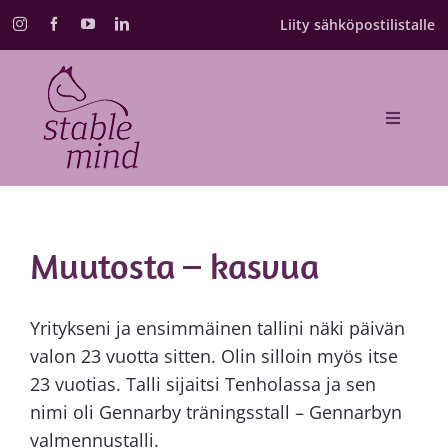
Skip
Liity sähköpostilistalle
to
content
Toggle
Navigat
Etusivu
Valmennukset
Muutosta – kasvua
Kurssikalenteri
Yritykseni ja ensimmäinen tallini näki päivän
valon 23 vuotta sitten. Olin silloin myös itse
Annika Schulman
23 vuotias. Talli sijaitsi Tenholassa ja sen
nimi oli Gennarby träningsstall – Gennarbyn
Blogi
valmennustalli.