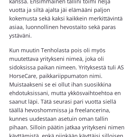
kanssa. Ensimmäinen tallini toimi neljä
vuotta ja siltä ajalta jäi elämääni paljon
kokemusta sekä kaksi kaikkein merkittävintä
asiaa, luonnollinen hevostaito sekä paras
ystäväni.
Kun muutin Tenholasta pois oli myös
muutettava yritykseni nimeä, joka oli
sidoksissa paikan nimeen. Yrityksestä tuli AS
HorseCare, paikkariippumaton nimi.
Muistaakseni se ei ollut ihan suosikkina
ehdotuksissani, mutta ykkösvaihtoehtoa en
saanut läpi. Tätä seurasi pari vuotta siellä
täällä hevoshommissa ja freelancerina,
kunnes uudestaan asetuin oman tallin
pihaan. Silloin päätin jatkaa yritykseni nimen
käyttämistä, enkä niinkään käyttäisi silloisen