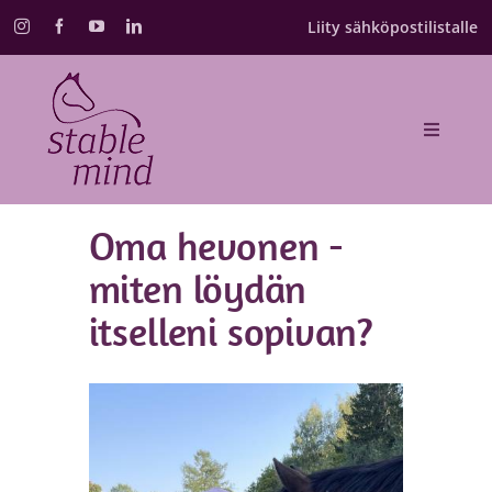
Skip
Liity sähköpostilistalle
to
content
Toggle
Navigat
Etusivu
Oma hevonen -
Valmennukset
miten löydän
itselleni sopivan?
Kurssikalenteri
Annika Schulman
Blogi