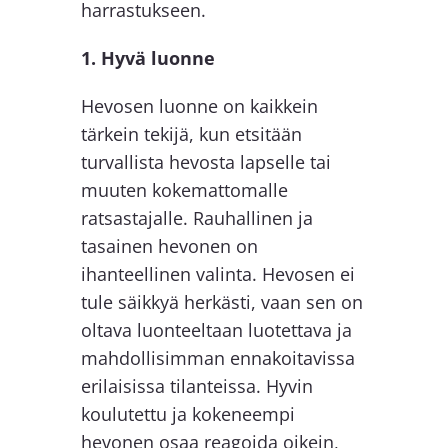
harrastukseen.
1. Hyvä luonne
Hevosen luonne on kaikkein
tärkein tekijä, kun etsitään
turvallista hevosta lapselle tai
muuten kokemattomalle
ratsastajalle. Rauhallinen ja
tasainen hevonen on
ihanteellinen valinta. Hevosen ei
tule säikkyä herkästi, vaan sen on
oltava luonteeltaan luotettava ja
mahdollisimman ennakoitavissa
erilaisissa tilanteissa. Hyvin
koulutettu ja kokeneempi
hevonen osaa reagoida oikein,